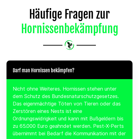
Häufige Fragen zur
Hornissenbekämpfung
Darf man Hornissen bekämpfen?
Nicht ohne Weiteres. Hornissen stehen unter
dem Schutz des Bundesnaturschutzgesetzes.
Das eigenmächtige Töten von Tieren oder das
Zerstören eines Nests ist eine
Ordnungswidrigkeit und kann mit Bußgeldern bis
zu 65.000 Euro geahndet werden. Pest-X-Perts
übernimmt bei Bedarf die Kommunikation mit der